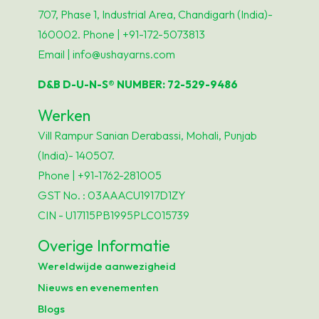
707, Phase 1, Industrial Area, Chandigarh (India)-
160002. Phone | +91-172-5073813
Email | info@ushayarns.com
D&B D-U-N-S® NUMBER: 72-529-9486
Werken
Vill Rampur Sanian Derabassi, Mohali, Punjab
(India)- 140507.
Phone | +91-1762-281005
GST No. : 03AAACU1917D1ZY
CIN - U17115PB1995PLC015739
Overige Informatie
Wereldwijde aanwezigheid
Nieuws en evenementen
Blogs