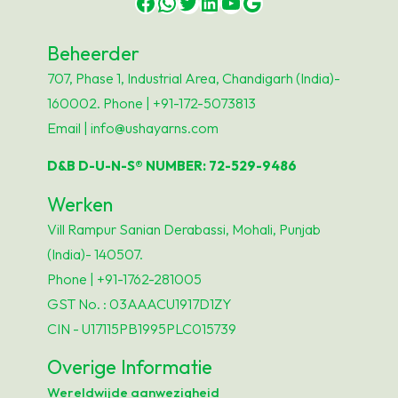
Facebook
WhatsApp
Twitter
LinkedIn
YouTube
Google
Beheerder
707, Phase 1, Industrial Area, Chandigarh (India)-
160002. Phone | +91-172-5073813
Email | info@ushayarns.com
D&B D-U-N-S® NUMBER: 72-529-9486
Werken
Vill Rampur Sanian Derabassi, Mohali, Punjab
(India)- 140507.
Phone | +91-1762-281005
GST No. : 03AAACU1917D1ZY
CIN - U17115PB1995PLC015739
Overige Informatie
Wereldwijde aanwezigheid